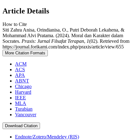
Article Details
How to Cite
Siti Zahra Anisa, Orindianisa, O., Putri Deborah Lekahena, &
Mohammad Alvi Pratama. (2024). Moral dan Karakter dalam
Socrates.
Praxis: Jurnal Filsafat Terapan
,
1
(02). Retrieved from
https://journal.forikami.com/index.php/praxis/article/view/655
More Citation Formats
ACM
ACS
APA
ABNT
Chicago
Harvard
IEEE
MLA
Turabian
Vancouver
Download Citation
Endnote/Zotero/Mendeley (RIS)