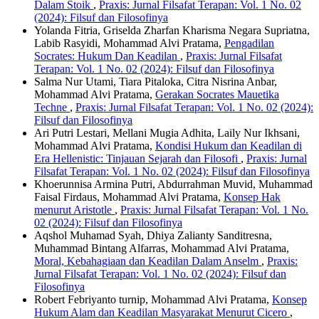
Dalam Stoik
,
Praxis: Jurnal Filsafat Terapan: Vol. 1 No. 02
(2024): Filsuf dan Filosofinya
Yolanda Fitria, Griselda Zharfan Kharisma Negara Supriatna,
Labib Rasyidi, Mohammad Alvi Pratama,
Pengadilan
Socrates: Hukum Dan Keadilan
,
Praxis: Jurnal Filsafat
Terapan: Vol. 1 No. 02 (2024): Filsuf dan Filosofinya
Salma Nur Utami, Tiara Pitaloka, Citra Nisrina Anbar,
Mohammad Alvi Pratama,
Gerakan Socrates Mauetika
Techne
,
Praxis: Jurnal Filsafat Terapan: Vol. 1 No. 02 (2024):
Filsuf dan Filosofinya
Ari Putri Lestari, Mellani Mugia Adhita, Laily Nur Ikhsani,
Mohammad Alvi Pratama,
Kondisi Hukum dan Keadilan di
Era Hellenistic: Tinjauan Sejarah dan Filosofi
,
Praxis: Jurnal
Filsafat Terapan: Vol. 1 No. 02 (2024): Filsuf dan Filosofinya
Khoerunnisa Armina Putri, Abdurrahman Muvid, Muhammad
Faisal Firdaus, Mohammad Alvi Pratama,
Konsep Hak
menurut Aristotle
,
Praxis: Jurnal Filsafat Terapan: Vol. 1 No.
02 (2024): Filsuf dan Filosofinya
Aqshol Muhamad Syah, Dhiya Zalianty Sanditresna,
Muhammad Bintang Alfarras, Mohammad Alvi Pratama,
Moral, Kebahagiaan dan Keadilan Dalam Anselm
,
Praxis:
Jurnal Filsafat Terapan: Vol. 1 No. 02 (2024): Filsuf dan
Filosofinya
Robert Febriyanto turnip, Mohammad Alvi Pratama,
Konsep
Hukum Alam dan Keadilan Masyarakat Menurut Cicero
,