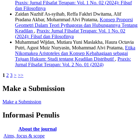
Praxis: Jurnal Filsafat Terapan: Vol. 1 No. 02 (2024): Filsuf
dan Filosofinya
Zaidan Nazhif As-syihab, Reffa Fakhri Dwitama, Alif
Pradana Akbar, Mohammad Alvi Pratama,
Konsep Proporsi
Geometri Dalam Teori Pythagoras dan Hubungannya Tentang
Keadilan
,
Praxis: Jurnal Filsafat Terapan: Vol. 1 No. 02
(2024): Filsuf dan Filosofinya
Muhammad Wijdan, Mutiara Yuni Maslakha, Haura Octavia
Putri, Agust Muiz Nuryasin, Mohammad Alvi Pratama,
Etika
Nikomakea Aristoteles dan Konsep Kebahagiaan sebagai
Tujuan Hukum: Studi tentang Keadilan Distributif
,
Praxis:
Jurnal Filsafat Terapan: Vol. 2 No. 01 (2024)
1
2
3
>
>>
Make a Submission
Make a Submission
Informasi Penulis
About the journal
Aims, focus & scope