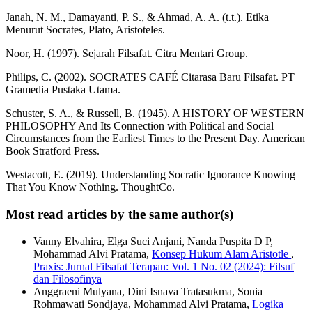
Janah, N. M., Damayanti, P. S., & Ahmad, A. A. (t.t.). Etika
Menurut Socrates, Plato, Aristoteles.
Noor, H. (1997). Sejarah Filsafat. Citra Mentari Group.
Philips, C. (2002). SOCRATES CAFÉ Citarasa Baru Filsafat. PT
Gramedia Pustaka Utama.
Schuster, S. A., & Russell, B. (1945). A HISTORY OF WESTERN
PHILOSOPHY And Its Connection with Political and Social
Circumstances from the Earliest Times to the Present Day. American
Book Stratford Press.
Westacott, E. (2019). Understanding Socratic Ignorance Knowing
That You Know Nothing. ThoughtCo.
Most read articles by the same author(s)
Vanny Elvahira, Elga Suci Anjani, Nanda Puspita D P,
Mohammad Alvi Pratama,
Konsep Hukum Alam Aristotle
,
Praxis: Jurnal Filsafat Terapan: Vol. 1 No. 02 (2024): Filsuf
dan Filosofinya
Anggraeni Mulyana, Dini Isnava Tratasukma, Sonia
Rohmawati Sondjaya, Mohammad Alvi Pratama,
Logika