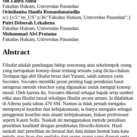
Siti Zahra Anisa
Fakultas Hukum, Universitas Pasundan
Orindianisa Hanifa Runandanatadila
a:1:{s:5:"en_US";s:36:"Fakultas Hukum, Universitas Pasundan";}
Putri Deborah Lekahena
Fakultas Hukum, Universitas Pasundan
Mohammad Alvi Pratama
Fakultas Hukum, Universitas Pasundan
Abstract
FiIsafat adaIah pandangan hidup seseorang atau sekelompok orang
yang merupakan konsep dasar tentang sesuatu yang dicita-citakan.
Terdapat tiga ahli filsafat besar dari Yunani, salah satunya yaitu
Socrates. Socrates memiliki peran penting bagi pemikiran barat
mengenai metode elenchos yang digunakan untuk menguji konsep
moral. Oleh karena itu, Socrates dikenal sebagai bapak serta sumber
etika atau filsafat moral sekaligus filsafat secara umum. Ia dilahirkan
di Athena pada tahun 470 SM. Namun ia tidak pernah mengaku
mempunyai kearifan dan kebijaksanaan, ia hanya mengaku sebagai
penggemar kearifan atau amatir kebijaksanaan, bukan profesional
seperti Kaum Sofis. Naskah ini menggunakan metode penulisan
penelitian kualitatif dengan pendekatan filosofis-historis. Hasil
naskah dari penelitian ini berasal dari data dalam bentuk kata-kata
tertulis atau lisan dan perilaku dari orang-orang yang diamati serta