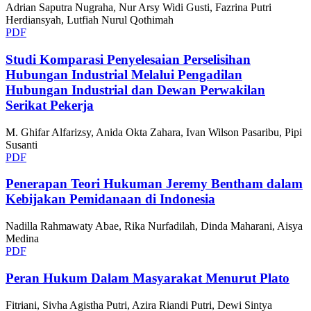
Adrian Saputra Nugraha, Nur Arsy Widi Gusti, Fazrina Putri
Herdiansyah, Lutfiah Nurul Qothimah
PDF
Studi Komparasi Penyelesaian Perselisihan
Hubungan Industrial Melalui Pengadilan
Hubungan Industrial dan Dewan Perwakilan
Serikat Pekerja
M. Ghifar Alfarizsy, Anida Okta Zahara, Ivan Wilson Pasaribu, Pipi
Susanti
PDF
Penerapan Teori Hukuman Jeremy Bentham dalam
Kebijakan Pemidanaan di Indonesia
Nadilla Rahmawaty Abae, Rika Nurfadilah, Dinda Maharani, Aisya
Medina
PDF
Peran Hukum Dalam Masyarakat Menurut Plato
Fitriani, Sivha Agistha Putri, Azira Riandi Putri, Dewi Sintya