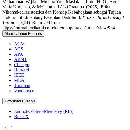
Muhammad Wijdan, Mutiara Yuni Maslakha, Putri, H. O., Agust
Muiz Nuryasin, & Mohammad Alvi Pratama. (2025). Etika
Nikomakea Aristoteles dan Konsep Kebahagiaan sebagai Tujuan
Hukum: Studi tentang Keadilan Distributif.
Praxis: Jurnal Filsafat
Terapan
,
2
(01). Retrieved from
https://journal.forikami.com/index.php/praxis/article/view/934
More Citation Formats
ACM
ACS
APA
ABNT
Chicago
Harvard
IEEE
MLA
Turabian
Vancouver
Download Citation
Endnote/Zotero/Mendeley (RIS)
BibTeX
Issue