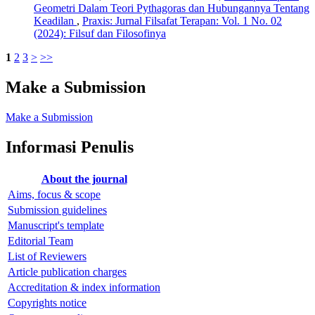
Geometri Dalam Teori Pythagoras dan Hubungannya Tentang
Keadilan
,
Praxis: Jurnal Filsafat Terapan: Vol. 1 No. 02
(2024): Filsuf dan Filosofinya
1
2
3
>
>>
Make a Submission
Make a Submission
Informasi Penulis
About the journal
Aims, focus & scope
Submission guidelines
Manuscript's template
Editorial Team
List of Reviewers
Article publication charges
Accreditation & index information
Copyrights notice