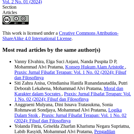
Vol. 2 No. 01 (2024)
Section
Articles
This work is licensed under a
Creative Commons Attribution-
ShareAlike 4.0 International License
.
Most read articles by the same author(s)
Vanny Elvahira, Elga Suci Anjani, Nanda Puspita D P,
Mohammad Alvi Pratama,
Konsep Hukum Alam Aristotle
,
Praxis: Jurnal Filsafat Terapan: Vol. 1 No. 02 (2024): Filsuf
dan Filosofinya
Siti Zahra Anisa, Orindianisa Hanifa Runandanatadila, Putri
Deborah Lekahena, Mohammad Alvi Pratama,
Moral dan
Karakter dalam Socrates
,
Praxis: Jurnal Filsafat Terapan: Vol.
1 No. 02 (2024): Filsuf dan Filosofinya
Anggraeni Mulyana, Dini Isnava Tratasukma, Sonia
Rohmawati Sondjaya, Mohammad Alvi Pratama,
Logika
Dalam Stoik
,
Praxis: Jurnal Filsafat Terapan: Vol. 1 No. 02
(2024): Filsuf dan Filosofinya
Yolanda Fitria, Griselda Zharfan Kharisma Negara Supriatna,
Labib Rasyidi, Mohammad Alvi Pratama,
Pengadilan