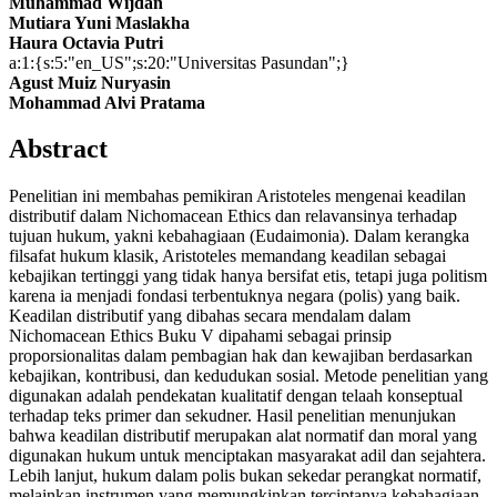
Muhammad Wijdan
Mutiara Yuni Maslakha
Haura Octavia Putri
a:1:{s:5:"en_US";s:20:"Universitas Pasundan";}
Agust Muiz Nuryasin
Mohammad Alvi Pratama
Abstract
Penelitian ini membahas pemikiran Aristoteles mengenai keadilan
distributif dalam Nichomacean Ethics dan relavansinya terhadap
tujuan hukum, yakni kebahagiaan (Eudaimonia). Dalam kerangka
filsafat hukum klasik, Aristoteles memandang keadilan sebagai
kebajikan tertinggi yang tidak hanya bersifat etis, tetapi juga politism
karena ia menjadi fondasi terbentuknya negara (polis) yang baik.
Keadilan distributif yang dibahas secara mendalam dalam
Nichomacean Ethics Buku V dipahami sebagai prinsip
proporsionalitas dalam pembagian hak dan kewajiban berdasarkan
kebajikan, kontribusi, dan kedudukan sosial. Metode penelitian yang
digunakan adalah pendekatan kualitatif dengan telaah konseptual
terhadap teks primer dan sekudner. Hasil penelitian menunjukan
bahwa keadilan distributif merupakan alat normatif dan moral yang
digunakan hukum untuk menciptakan masyarakat adil dan sejahtera.
Lebih lanjut, hukum dalam polis bukan sekedar perangkat normatif,
melainkan instrumen yang memungkinkan terciptanya kebahagiaan