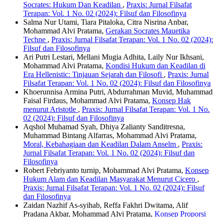
Socrates: Hukum Dan Keadilan
,
Praxis: Jurnal Filsafat
Terapan: Vol. 1 No. 02 (2024): Filsuf dan Filosofinya
Salma Nur Utami, Tiara Pitaloka, Citra Nisrina Anbar,
Mohammad Alvi Pratama,
Gerakan Socrates Mauetika
Techne
,
Praxis: Jurnal Filsafat Terapan: Vol. 1 No. 02 (2024):
Filsuf dan Filosofinya
Ari Putri Lestari, Mellani Mugia Adhita, Laily Nur Ikhsani,
Mohammad Alvi Pratama,
Kondisi Hukum dan Keadilan di
Era Hellenistic: Tinjauan Sejarah dan Filosofi
,
Praxis: Jurnal
Filsafat Terapan: Vol. 1 No. 02 (2024): Filsuf dan Filosofinya
Khoerunnisa Armina Putri, Abdurrahman Muvid, Muhammad
Faisal Firdaus, Mohammad Alvi Pratama,
Konsep Hak
menurut Aristotle
,
Praxis: Jurnal Filsafat Terapan: Vol. 1 No.
02 (2024): Filsuf dan Filosofinya
Aqshol Muhamad Syah, Dhiya Zalianty Sanditresna,
Muhammad Bintang Alfarras, Mohammad Alvi Pratama,
Moral, Kebahagiaan dan Keadilan Dalam Anselm
,
Praxis:
Jurnal Filsafat Terapan: Vol. 1 No. 02 (2024): Filsuf dan
Filosofinya
Robert Febriyanto turnip, Mohammad Alvi Pratama,
Konsep
Hukum Alam dan Keadilan Masyarakat Menurut Cicero
,
Praxis: Jurnal Filsafat Terapan: Vol. 1 No. 02 (2024): Filsuf
dan Filosofinya
Zaidan Nazhif As-syihab, Reffa Fakhri Dwitama, Alif
Pradana Akbar, Mohammad Alvi Pratama,
Konsep Proporsi