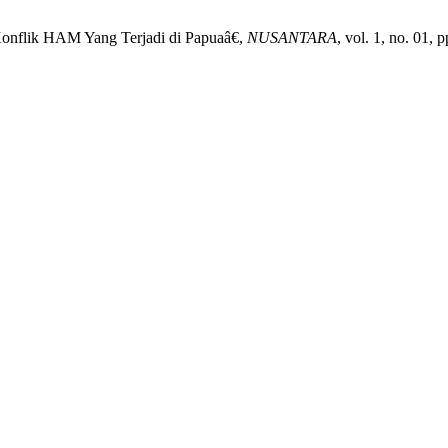
 Konflik HAM Yang Terjadi di Papuaâ€,
NUSANTARA
, vol. 1, no. 01,