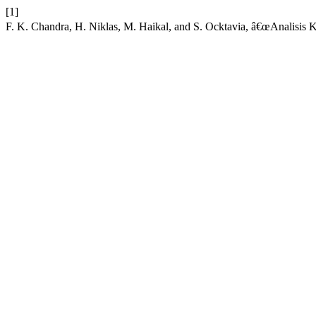
[1]
F. K. Chandra, H. Niklas, M. Haikal, and S. Ocktavia, â€œAnalisis